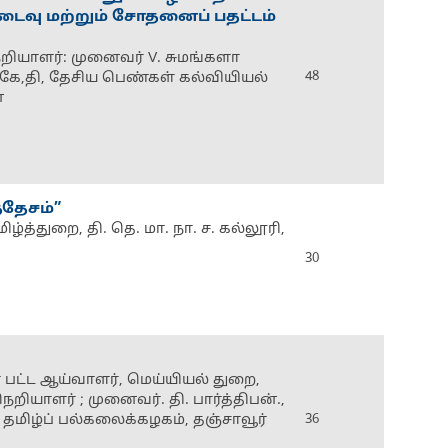
டைவு மற்றும் சோதனைப் பதட்டம்
நெறியாளர்: முனைவர் V. சுமங்களா
48
கே,தி, தேசிய பெண்கள் கல்வியியல்
ை
தேசம்”
ழ்த்துறை, தி. தெ. மா. நா. ச. கல்லூரி,
30
 பட்ட ஆய்வாளர், மெய்யியல் துறை,
றியாளர் ; முனைவர். தி. பார்த்திபன்.,
 தமிழ்ப் பல்கலைக்கழகம், தஞ்சாவூர்
36