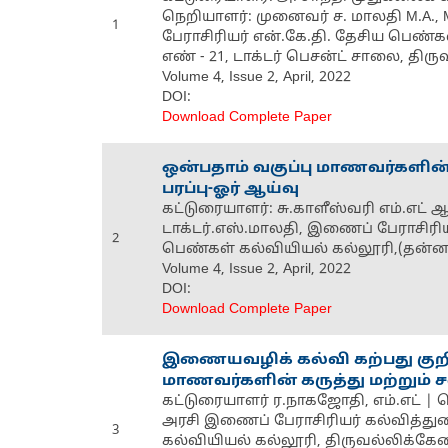
நெறியாளர்: முனைவர் ச. மாலதி M.A., M.
1
பேராசிரியர் என்.கே.தி. தேசிய பெண்க
எண் - 21, டாக்டர் பெசன்ட் சாலை, த
Volume 4, Issue 2, April, 2022
DOI:
Download Complete Paper
ஒன்பதாம் வகுப்பு மாணவர்களின் 
பரப்பு-ஓர் ஆய்வு
கட்டுரையாளர்: சு.காளீஸ்வரி எம்.எட் 
டாக்டர்.எஸ்.மாலதி, இணைப் பேராசிரிய
2
பெண்கள் கல்வியியல் கல்லூரி,(தன்ன
Volume 4, Issue 2, April, 2022
DOI:
Download Complete Paper
இணையவழிக் கல்வி கற்பது குறித
மாணவர்களின் கருத்து மற்றும் ச
கட்டுரையாளர் ர.நாகஜோதி, எம்.எட் |
அரசி இணைப் பேராசிரியர் கல்வித்து
3
கல்வியியல் கல்லூரி, திருவல்லிக்க