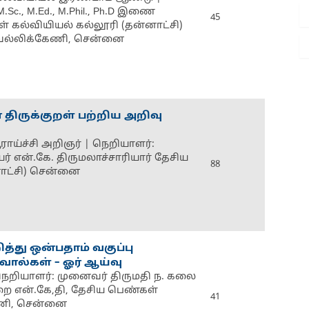
Sc., M.Ed., M.Phil., Ph.D இணை
45
ள் கல்வியியல் கல்லூரி (தன்னாட்சி)
ிருவல்லிக்கேணி, சென்னை
திருக்குறள் பற்றிய அறிவு
ஆராய்ச்சி அறிஞர் | நெறியாளர்:
ர் என்.கே. திருமலாச்சாரியார் தேசிய
88
ாட்சி) சென்னை
்து ஒன்பதாம் வகுப்பு
வால்கள் – ஓர் ஆய்வு
 நெறியாளர்: முனைவர் திருமதி ந. கலை
றை என்.கே,தி, தேசிய பெண்கள்
41
ேணி, சென்னை