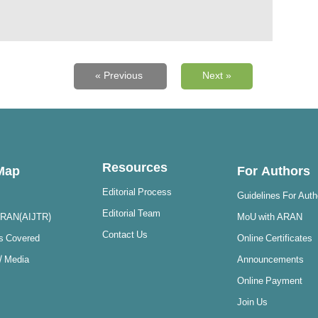
« Previous
Next »
Resources
 Map
For Authors
Editorial Process
Guidelines For Auth
Editorial Team
ARAN(AIJTR)
MoU with ARAN
Contact Us
s Covered
Online Certificates
/ Media
Announcements
Online Payment
Join Us