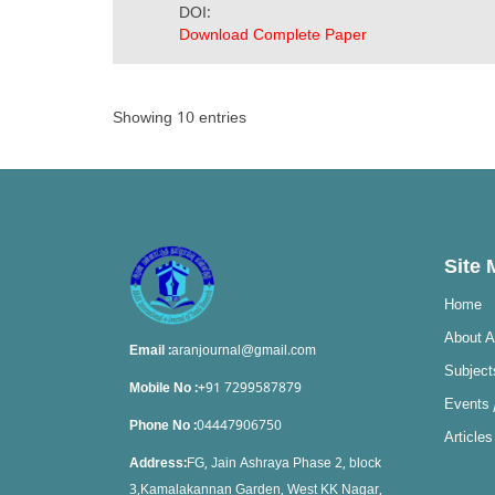
DOI:
Download Complete Paper
Showing 10 entries
Site
Home
About 
Email :
aranjournal@gmail.com
Subject
Mobile No :
+91 7299587879
Events 
Phone No :
04447906750
Articles
Address:
FG, Jain Ashraya Phase 2, block
3,Kamalakannan Garden, West KK Nagar,