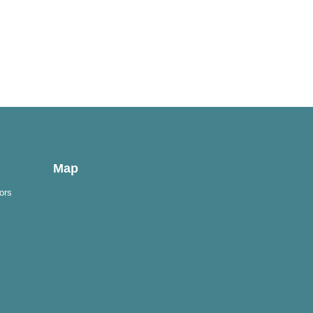
Map
ors