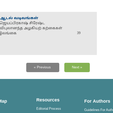
 ஆடல் வடிவங்கள்
் ஜெயப்பிரகாஷ் சிரேஷ்ட
 விபுலானந்த அழகியற் கற்கைகள்
் இலங்கை
39
« Previous
Next »
Resources
 Map
For Authors
Editorial Process
Guidelines For Auth