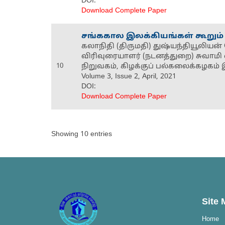
DOI:
Download Complete Paper
சங்ககால இலக்கியங்கள் கூறும்
கலாநிதி (திருமதி) துஷ்யந்தியூலியன
விரிவுரையாளர் (நடனத்துறை) சுவாமி
10
நிறுவகம், கிழக்குப் பல்கலைக்கழகம
Volume 3, Issue 2, April, 2021
DOI:
Download Complete Paper
Showing 10 entries
Site
Home